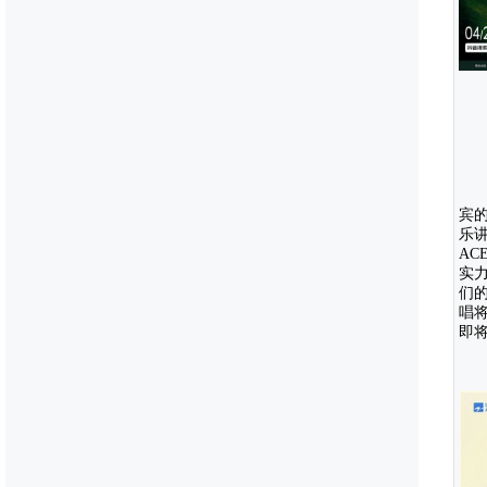
宾
乐讲
AC
实
们
唱
即