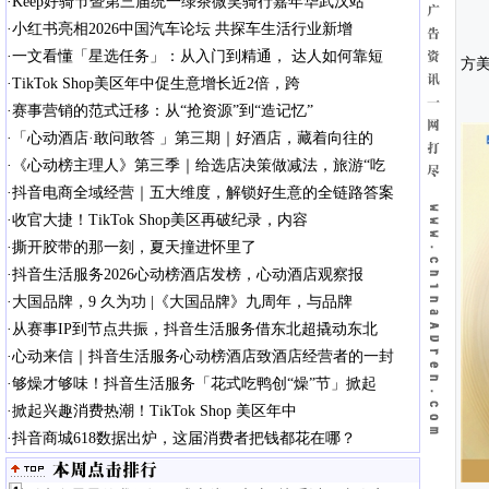
·
Keep好骑节暨第三届统一绿茶微笑骑行嘉年华武汉站
·
小红书亮相2026中国汽车论坛 共探车生活行业新增
·
一文看懂「星选任务」：从入门到精通， 达人如何靠短
方
·
TikTok Shop美区年中促生意增长近2倍，跨
·
赛事营销的范式迁移：从“抢资源”到“造记忆”
·
「心动酒店·敢问敢答 」第三期｜好酒店，藏着向往的
·
《心动榜主理人》第三季｜给选店决策做减法，旅游“吃
·
抖音电商全域经营｜五大维度，解锁好生意的全链路答案
·
收官大捷！TikTok Shop美区再破纪录，内容
·
撕开胶带的那一刻，夏天撞进怀里了
·
抖音生活服务2026心动榜酒店发榜，心动酒店观察报
·
大国品牌，9 久为功 |《大国品牌》九周年，与品牌
·
从赛事IP到节点共振，抖音生活服务借东北超撬动东北
·
心动来信｜抖音生活服务心动榜酒店致酒店经营者的一封
·
够燥才够味！抖音生活服务「花式吃鸭创“燥”节」掀起
·
掀起兴趣消费热潮！TikTok Shop 美区年中
·
抖音商城618数据出炉，这届消费者把钱都花在哪？