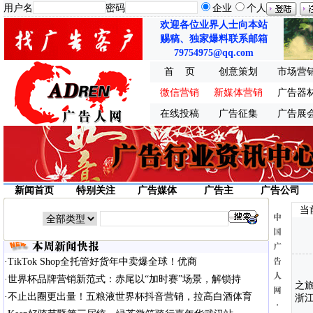
用户名
密码
企业
个人
欢迎各位业界人士向本站
赐稿、独家爆料联系邮箱
79754975@qq.com
首 页
创意策划
市场营
微信营销
新媒体营销
广告器
在线投稿
广告征集
广告展
新闻首页
特别关注
广告媒体
广告主
广告公司
当
·
TikTok Shop全托管好货年中卖爆全球！优商
·
世界杯品牌营销新范式：赤尾以“加时赛”场景，解锁持
之
·
不止出圈更出量！五粮液世界杯抖音营销，拉高白酒体育
浙江