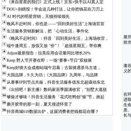
《来自星星的我们》正式上线！京东×快手以AI真人定
DOU+别瞎投！学会这几种打法，让你把钱花在刀刃上
AI 时代的明星营销，天猫持续领先
晚风不赶时间，你也是——“回到美好生活”上海场官宣
生活服务营销新解法，把「心动生活」事件化
展
《晚风不赶时间》：抖音「回到美好生活」上海场收官，
拾光
端午逢周五，放假又放 “价”！「超值星期五」带你爽
Adjust最新报告：拉美应用会话量同比增长20%
Keep 野人节开赛在即：一场“赛事+节日”双核驱
逢
Keep好骑大会成都站端午启幕：古装骑遇茶马古道，
义
大国品牌，9 久为功 |《大国品牌》九周年，与品牌
从赛事IP到节点共振，抖音生活服务借东北超撬动东北
《出招吧！新主播》数码家居季圆满收官，“别墅大逃脱
在
够燥才够味！抖音生活服务「花式吃鸭创“燥”节」掀起
进
撕开胶带的那一刻，夏天撞进怀里了
生
质
抖音商城618数据出炉，这届消费者把钱都花在哪？
长