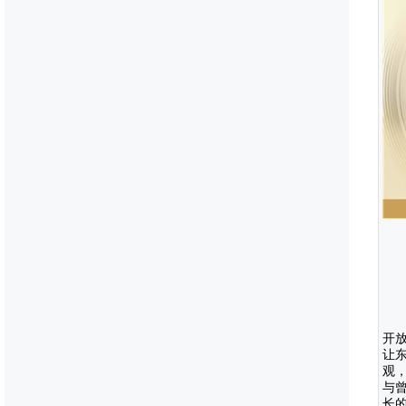
开
让
观
与
长