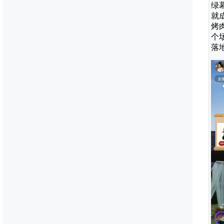
绿
就
烤
个
落