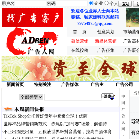
用户名
密码
企业
个人
欢迎各位业界人士向本站
赐稿、独家爆料联系邮箱
79754975@qq.com
首 页
创意策划
市场营
微信营销
新媒体营销
广告器
在线投稿
广告征集
广告展
新闻首页
特别关注
广告媒体
广告主
广告公司
当
·
TikTok Shop全托管好货年中卖爆全球！优商
导
·
世界杯品牌营销新范式：赤尾以“加时赛”场景，解锁持
·
不止出圈更出量！五粮液世界杯抖音营销，拉高白酒体育
有