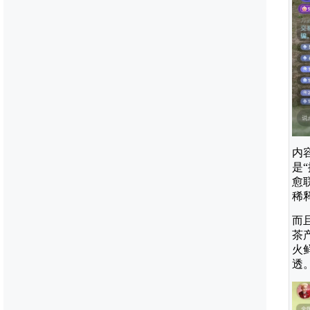
内
是
愈
稀
而
茶
火
透