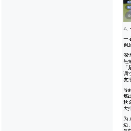
2
一
创
深
热
「
调
友
等
炼
秋
大
为
边
复