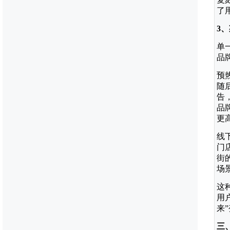
了
3
单
品
预
随
告
品
更
线
门
街
场
这
用
来
三