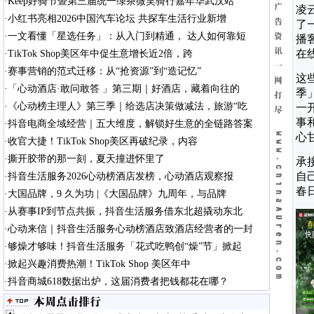
·
Keep好骑节暨第三届统一绿茶微笑骑行嘉年华武汉站
凌
·
小红书亮相2026中国汽车论坛 共探车生活行业新增
了
·
一文看懂「星选任务」：从入门到精通， 达人如何靠短
播
在
·
TikTok Shop美区年中促生意增长近2倍，跨
·
赛事营销的范式迁移：从“抢资源”到“造记忆”
这
·
「心动酒店·敢问敢答 」第三期｜好酒店，藏着向往的
季
·
《心动榜主理人》第三季｜给选店决策做减法，旅游“吃
一
事
·
抖音电商全域经营｜五大维度，解锁好生意的全链路答案
心
·
收官大捷！TikTok Shop美区再破纪录，内容
·
撕开胶带的那一刻，夏天撞进怀里了
承
自
·
抖音生活服务2026心动榜酒店发榜，心动酒店观察报
春
·
大国品牌，9 久为功 |《大国品牌》九周年，与品牌
·
从赛事IP到节点共振，抖音生活服务借东北超撬动东北
·
心动来信｜抖音生活服务心动榜酒店致酒店经营者的一封
·
够燥才够味！抖音生活服务「花式吃鸭创“燥”节」掀起
·
掀起兴趣消费热潮！TikTok Shop 美区年中
·
抖音商城618数据出炉，这届消费者把钱都花在哪？