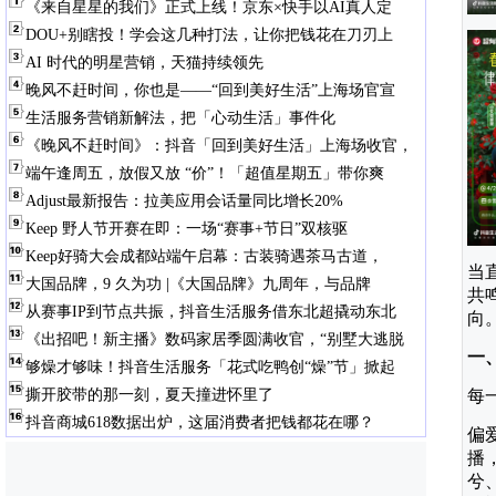
《来自星星的我们》正式上线！京东×快手以AI真人定
DOU+别瞎投！学会这几种打法，让你把钱花在刀刃上
AI 时代的明星营销，天猫持续领先
晚风不赶时间，你也是——“回到美好生活”上海场官宣
生活服务营销新解法，把「心动生活」事件化
《晚风不赶时间》：抖音「回到美好生活」上海场收官，
端午逢周五，放假又放 “价”！「超值星期五」带你爽
Adjust最新报告：拉美应用会话量同比增长20%
Keep 野人节开赛在即：一场“赛事+节日”双核驱
Keep好骑大会成都站端午启幕：古装骑遇茶马古道，
当
大国品牌，9 久为功 |《大国品牌》九周年，与品牌
共
从赛事IP到节点共振，抖音生活服务借东北超撬动东北
向
《出招吧！新主播》数码家居季圆满收官，“别墅大逃脱
一
够燥才够味！抖音生活服务「花式吃鸭创“燥”节」掀起
撕开胶带的那一刻，夏天撞进怀里了
每
抖音商城618数据出炉，这届消费者把钱都花在哪？
偏
播
兮