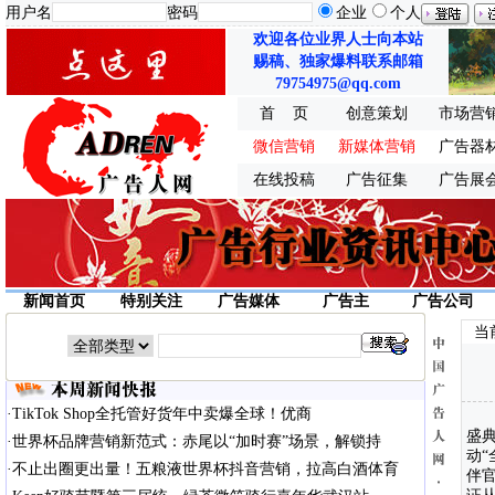
用户名
密码
企业
个人
欢迎各位业界人士向本站
赐稿、独家爆料联系邮箱
79754975@qq.com
首 页
创意策划
市场营
微信营销
新媒体营销
广告器
在线投稿
广告征集
广告展
新闻首页
特别关注
广告媒体
广告主
广告公司
当
·
TikTok Shop全托管好货年中卖爆全球！优商
盛
·
世界杯品牌营销新范式：赤尾以“加时赛”场景，解锁持
动
·
不止出圈更出量！五粮液世界杯抖音营销，拉高白酒体育
伴