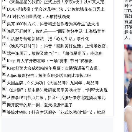
尖
《来自星星的我们》正式上线！京东×快手以AI真人定
时
DOU+别瞎投！学会这几种打法，让你把钱花在刀刃上
U
百
AI 时代的明星营销，天猫持续领先
有
集齐1000种方式，抖音精选创作者为高考生“放大招
打
晚风不赶时间，你也是——“回到美好生活”上海场官宣
标
人
生活服务营销新解法，把「心动生活」事件化
《晚风不赶时间》：抖音「回到美好生活」上海场收官，
端午逢周五，放假又放 “价”！「超值星期五」带你爽
Keep 野人节开赛在即：一场“赛事+节日”双核驱
Keep好骑大会成都站端午启幕：古装骑遇茶马古道，
Adjust最新报告：拉美应用会话量同比增长20%
大国品牌，9 久为功 |《大国品牌》九周年，与品牌
《出招吧！新主播》数码家居季圆满收官，“别墅大逃脱
从赛事IP到节点共振，抖音生活服务借东北超撬动东北
撕开胶带的那一刻，夏天撞进怀里了
够燥才够味！抖音生活服务「花式吃鸭创“燥”节」掀起