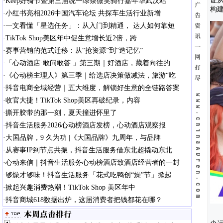
证
·
Keep好骑节暨第三届统一绿茶微笑骑行嘉年华武汉站
构
·
小红书亮相2026中国汽车论坛 共探车生活行业新增
·
一文看懂「星选任务」：从入门到精通， 达人如何靠短
·
TikTok Shop美区年中促生意增长近2倍，跨
·
赛事营销的范式迁移：从“抢资源”到“造记忆”
·
「心动酒店·敢问敢答 」第三期｜好酒店，藏着向往的
·
《心动榜主理人》第三季｜给选店决策做减法，旅游“吃
·
抖音电商全域经营｜五大维度，解锁好生意的全链路答案
·
收官大捷！TikTok Shop美区再破纪录，内容
·
撕开胶带的那一刻，夏天撞进怀里了
·
抖音生活服务2026心动榜酒店发榜，心动酒店观察报
·
大国品牌，9 久为功 |《大国品牌》九周年，与品牌
·
从赛事IP到节点共振，抖音生活服务借东北超撬动东北
·
心动来信｜抖音生活服务心动榜酒店致酒店经营者的一封
·
够燥才够味！抖音生活服务「花式吃鸭创“燥”节」掀起
·
掀起兴趣消费热潮！TikTok Shop 美区年中
·
抖音商城618数据出炉，这届消费者把钱都花在哪？