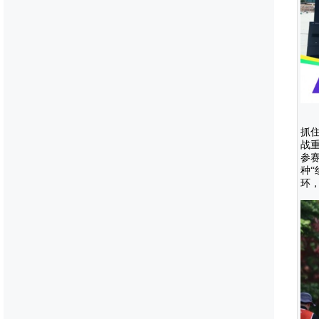
抓
战
参
种“
环