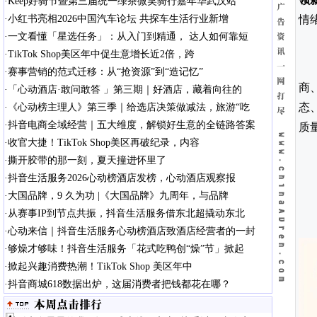
·
Keep好骑节暨第三届统一绿茶微笑骑行嘉年华武汉站
·
小红书亮相2026中国汽车论坛 共探车生活行业新增
情
·
一文看懂「星选任务」：从入门到精通， 达人如何靠短
·
TikTok Shop美区年中促生意增长近2倍，跨
·
赛事营销的范式迁移：从“抢资源”到“造记忆”
商
·
「心动酒店·敢问敢答 」第三期｜好酒店，藏着向往的
态
·
《心动榜主理人》第三季｜给选店决策做减法，旅游“吃
·
抖音电商全域经营｜五大维度，解锁好生意的全链路答案
质
·
收官大捷！TikTok Shop美区再破纪录，内容
·
撕开胶带的那一刻，夏天撞进怀里了
·
抖音生活服务2026心动榜酒店发榜，心动酒店观察报
·
大国品牌，9 久为功 |《大国品牌》九周年，与品牌
·
从赛事IP到节点共振，抖音生活服务借东北超撬动东北
·
心动来信｜抖音生活服务心动榜酒店致酒店经营者的一封
·
够燥才够味！抖音生活服务「花式吃鸭创“燥”节」掀起
·
掀起兴趣消费热潮！TikTok Shop 美区年中
·
抖音商城618数据出炉，这届消费者把钱都花在哪？