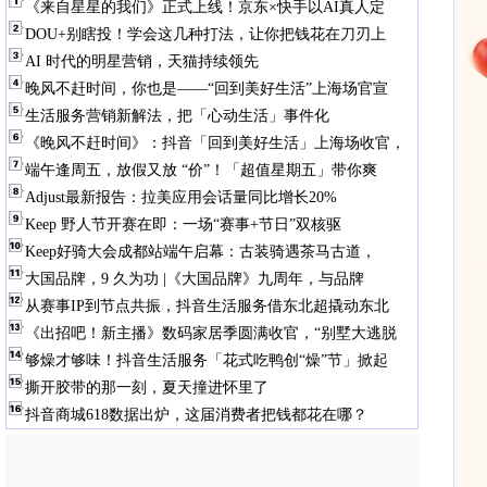
《来自星星的我们》正式上线！京东×快手以AI真人定
DOU+别瞎投！学会这几种打法，让你把钱花在刀刃上
AI 时代的明星营销，天猫持续领先
晚风不赶时间，你也是——“回到美好生活”上海场官宣
生活服务营销新解法，把「心动生活」事件化
《晚风不赶时间》：抖音「回到美好生活」上海场收官，
端午逢周五，放假又放 “价”！「超值星期五」带你爽
Adjust最新报告：拉美应用会话量同比增长20%
Keep 野人节开赛在即：一场“赛事+节日”双核驱
Keep好骑大会成都站端午启幕：古装骑遇茶马古道，
大国品牌，9 久为功 |《大国品牌》九周年，与品牌
从赛事IP到节点共振，抖音生活服务借东北超撬动东北
《出招吧！新主播》数码家居季圆满收官，“别墅大逃脱
够燥才够味！抖音生活服务「花式吃鸭创“燥”节」掀起
撕开胶带的那一刻，夏天撞进怀里了
抖音商城618数据出炉，这届消费者把钱都花在哪？