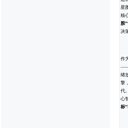
星
核
胺
”
决
作
—
绪
擎
代
心
标
”