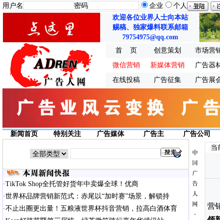
用户名
密码
企业
个人
欢迎各位业界人士向本站
赐稿、独家爆料联系邮箱
79754975@qq.com
首 页
创意策划
市场营
微信营销
新媒体营销
广告器
在线投稿
广告征集
广告展
新闻首页
特别关注
广告媒体
广告主
广告公司
当
·
TikTok Shop全托管好货年中卖爆全球！优商
·
世界杯品牌营销新范式：赤尾以“加时赛”场景，解锁持
营
·
不止出圈更出量！五粮液世界杯抖音营销，拉高白酒体育
领