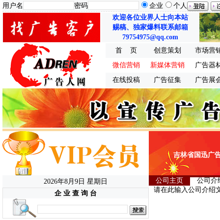
用户名
密码
企业
个人
欢迎各位业界人士向本站
赐稿、独家爆料联系邮箱
79754975@qq.com
首 页
创意策划
市场营
微信营销
新媒体营销
广告器
在线投稿
广告征集
广告展
吉林省国迅广告有限
公司主页
公司介
2026年8月9日 星期日
请在此输入公司介绍文
企 业 查 询 台