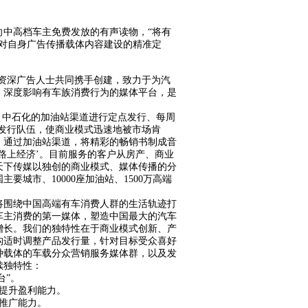
向中高档车主免费发放的有声读物，“将有
对自身广告传播载体内容建设的精准定
版商和资深广告人士共同携手创建，致力于为汽
、深度影响有车族消费行为的媒体平台，是
、中石化的加油站渠道进行定点发行、每周
发行队伍，使商业模式迅速地被市场肯
，通过加油站渠道，将精彩的畅销书制成音
路上经济’。目前服务的客户从房产、商业
天下传媒以独创的商业模式、媒体传播的分
城市、10000座加油站、1500万高端
将围绕中国高端有车消费人群的生活轨迹打
车主消费的第一媒体，塑造中国最大的汽车
增长。我们的独特性在于商业模式创新、产
构适时调整产品发行量，针对目标受众喜好
种载体的车载分众营销服务媒体群，以及发
续独特性：
台”。
提升盈利能力。
推广能力。