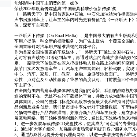
能够影响中国车主消费的第一媒体
荣获2008年度新传媒盛典“中国最具精准价值新传媒”奖
《一路听天下》是中国首家以中石油、中石化加油站为传播渠道
声书房搬到车上，让车主的车内时光更有价值”是《一路听天下》
位，深受车主喜爱。
一路听天下传媒（On Road Media）、是中国最大的有声出
车用户提供一种全新的视听服务，为广告主提供一个覆盖全国的
全国首家针对汽车用户精准营销的媒体平台。
作为首家全国性覆盖的车载媒体，“一路听天下”通过全国中石油
定时将有声读物CD送达到车主，再通过站点的高速扩张和高效的
定。一路听天下传媒旨在深入挖掘移动人群在路上的时间和空间
频节目实名发放给车主，让汽车用户丰富知识、轻松驾驶，实现‘
中心、汽车、家居、IT、教育、金融、旅游等涉及面广。一路听
众性、点对点及互动性赢得了业界的高度认可。目前覆盖20个全国主要
车主群体。
在全国范围内营建车载媒体网络是我们的宗旨。我们的战略视野
造的无时不在、无处不在的车载媒体平台，并致力成为影响中国
媒体集团。公司的整体目标是实现股东价值最大化和维持可持续
品创新及业务创新。我们是市场中率先针对车流量数据、车型结
的畅销书进行产品内容灌制，并推介新产品和车主服务，建立多
展互动网络。我们始终贯彻创新的理念，通过以下战略措施来持
1、进一步发展车载传媒CD光盘技术，使其成为“可点播的专业电
2、通过扩大客户细分、加强目标市场营销和提升客户服务水平来
3、通过战略性地提升分销代理商网络，以进一步增强销售和市场