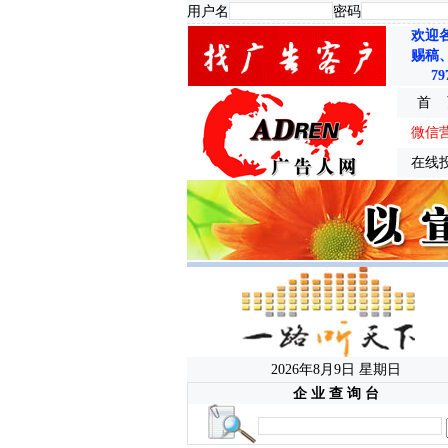
用户名
密码
欢迎
赐稿
79
首 
微信
在线
2026年8月9日 星期日
企 业 查 询 台