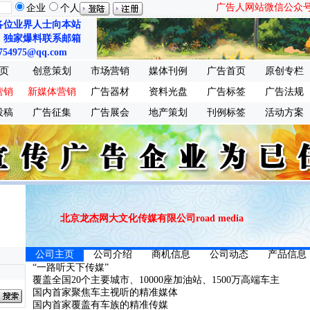
广告人网站微信公众号：ch
企业
个人
各位业界人士向本站
、独家爆料联系邮箱
754975@qq.com
页
创意策划
市场营销
媒体刊例
广告首页
原创专栏
营销
新媒体营销
广告器材
资料光盘
广告标签
广告法规
投稿
广告征集
广告展会
地产策划
刊例标签
活动方案
北京龙杰网大文化传媒有限公司road media
公司主页
公司介绍
商机信息
公司动态
产品信息
“一路听天下传媒”
覆盖全国20个主要城市、10000座加油站、1500万高端车主
国内首家聚焦车主视听的精准媒体
国内首家覆盖有车族的精准传媒