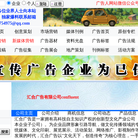
广告人网站微信公众号：ch
企业
个人
各位业界人士向本站
、独家爆料联系邮箱
754975@qq.com
页
创意策划
市场营销
媒体刊例
广告首页
原创专栏
营销
新媒体营销
广告器材
资料光盘
广告标签
广告法规
投稿
广告征集
广告展会
地产策划
刊例标签
活动方案
汇合广告有限公司confluent
公司主页
公司介绍
商机信息
公司动态
产品信息
汇合广告是一家拥有高科技自主知识产权的创新型文化产业公司
本企业子公司）。为企业品牌形象引路导航，做文化传播领域的
统媒体、文化印刷、展览展示、活动策划、网络推广、影视制作
发展的时代，汇合广告以“文化天下，创造传奇”为核心理念，一