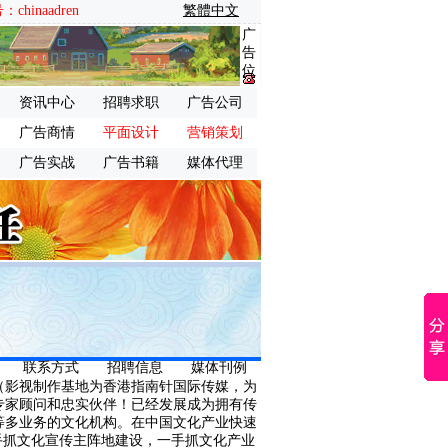
inaadren
繁體中文
广
告
位
资讯中心
招聘求职
广告公司
广告商情
平面设计
营销策划
广告实战
广告书籍
媒体代理
联系方式
招聘信息
媒体刊例
（影视制作基地为香港指南针国际传媒，为
专家顾问和忠实伙伴！已经发展成为拥有传
等多业务的文化机构。在中国文化产业快速
手抓文化宣传主阵地建设，一手抓文化产业