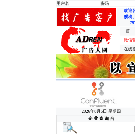
用户名
密码
欢迎
赐稿
79
首 
微信
在线
2026年8月6日 星期四
企 业 查 询 台