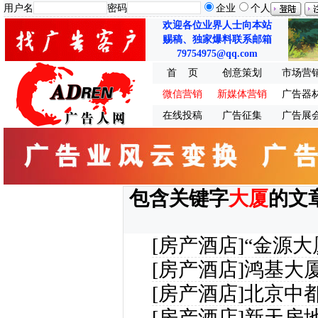
用户名
密码
企业
个人
欢迎各位业界人士向本站
赐稿、独家爆料联系邮箱
79754975@qq.com
首 页
创意策划
市场营
微信营销
新媒体营销
广告器
在线投稿
广告征集
广告展
包含关键字
大厦
的文
[房产酒店]
“金源大
[房产酒店]
鸿基大
[房产酒店]
北京中
[房产酒店]
新天房