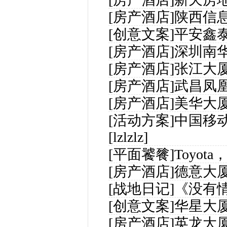
[房产酒店]
陕西信
[创意文案]
平安鑫
[房产酒店]
深圳南
[房产酒店]
张江大
[房产酒店]
武昌凤
[房产酒店]
美华大
[活动方案]
中国移
[lzlzlz]
[平面饕餮]
Toyot
[房产酒店]
德意大
[战地日记]
《没有
[创意文案]
华星大
[房产酒店]
英龙大