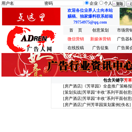
用户名
密码
企业
个人
欢迎各位业界人士向本站
赐稿、独家爆料联系邮箱
79754975@qq.com
首 页
创意策划
市场营
微信营销
新媒体营销
广告器
在线投稿
广告征集
广告展
包含关键字
芳草
[房产酒店]
《芳草园》全盘推广策略报
[策划实战]
芳草园“丰收”系列平面创
[房产酒店]
芳草园“丰收”系列平面创
[房产酒店]
广州芳草园策划案例
[佚名]