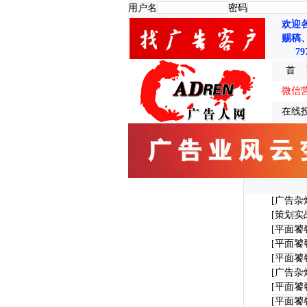
用户名
密码
欢迎
赐稿
79
首 
微信
在线
[广告杂
[策划实
[平面饕
[平面饕
[平面饕
[广告杂
[平面饕
[平面饕