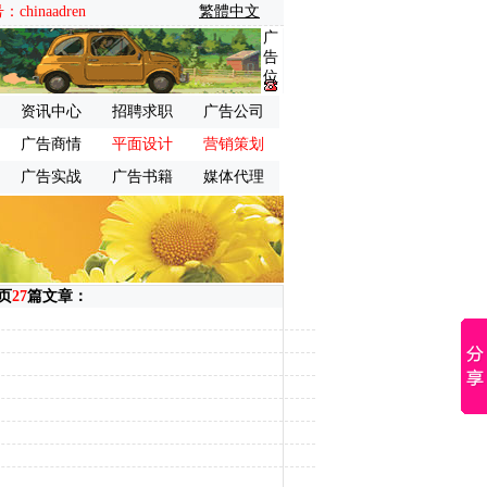
inaadren
繁體中文
广
告
位
资讯中心
招聘求职
广告公司
广告商情
平面设计
营销策划
广告实战
广告书籍
媒体代理
页
27
篇文章：