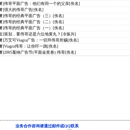
餮]
伟哥平面广告：他们有同一个的父亲
[佚名]
餮]
强大的伟哥广告
[佚名]
餮]
伟哥的经典平面广告（三）
[佚名]
餮]
伟哥的经典平面广告（二）
[佚名]
餮]
伟哥的经典平面广告（一）
[佚名]
烩]
策划，要伟哥还是六位地黄丸？
[冷振兴]
餮]
万艾可Viagra广告：一切拜伟哥所赐
[佚名]
餮]
Viagra伟哥：让你吓一跳
[佚名]
餮]
2005戛纳广告节(平面金奖卷):伟哥
[佚名]
业务合作咨询请通过邮件或QQ联系