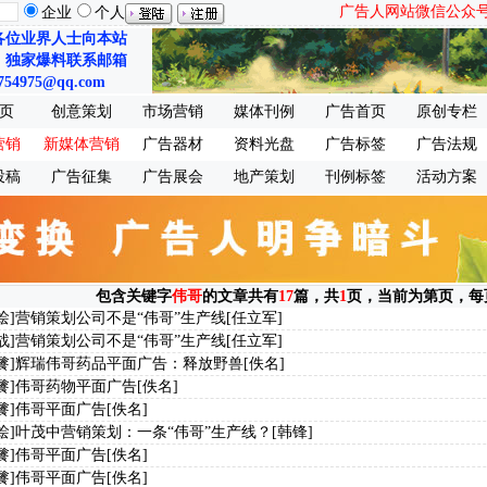
广告人网站微信公众号：ch
企业
个人
各位业界人士向本站
、独家爆料联系邮箱
754975@qq.com
页
创意策划
市场营销
媒体刊例
广告首页
原创专栏
营销
新媒体营销
广告器材
资料光盘
广告标签
广告法规
投稿
广告征集
广告展会
地产策划
刊例标签
活动方案
包含关键字
伟哥
的文章共有
17
篇，共
1
页，当前为第
页，每
烩]
营销策划公司不是“伟哥”生产线
[任立军]
战]
营销策划公司不是“伟哥”生产线
[任立军]
餮]
辉瑞伟哥药品平面广告：释放野兽
[佚名]
餮]
伟哥药物平面广告
[佚名]
餮]
伟哥平面广告
[佚名]
烩]
叶茂中营销策划：一条“伟哥”生产线？
[韩锋]
餮]
伟哥平面广告
[佚名]
餮]
伟哥平面广告
[佚名]