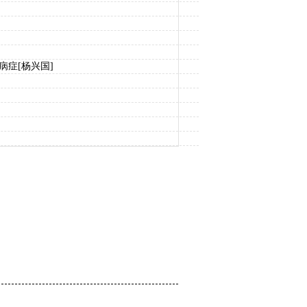
病症
[杨兴国]