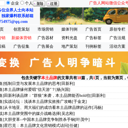
广告人网站微信公众号：ch
企业
个人
各位业界人士向本站
、独家爆料联系邮箱
754975@qq.com
页
创意策划
市场营销
媒体刊例
广告首页
原创专栏
营销
新媒体营销
广告器材
资料光盘
广告标签
广告法规
投稿
广告征集
广告展会
地产策划
刊例标签
活动方案
包含关键字
本土品牌
的文章共有
18
篇，共
1
页，当前为第
页，
略]
抵制日货与发展本土品牌的思考
[田新利]
略]
本土品牌缘何爱唱“信天游”？
[杨兴国]
略]
田新利谈品牌：“群狼”来袭，本土品牌能否hold住
[田新利]
略]
实战论坛：浅谈本土品牌实效推广攻略
[于金龙]
略]
从卡地亚、周大福们的成功看本土品牌品牌的运作
[冯杨]
战]
本土品牌突围中的媒介战略选择
[吴志刚]
略]
大胆变革--中国本土品牌竞争制胜杀手锏
[叶茂中]
略]
星巴克：本土品牌文化营销模式诘问
[任健]