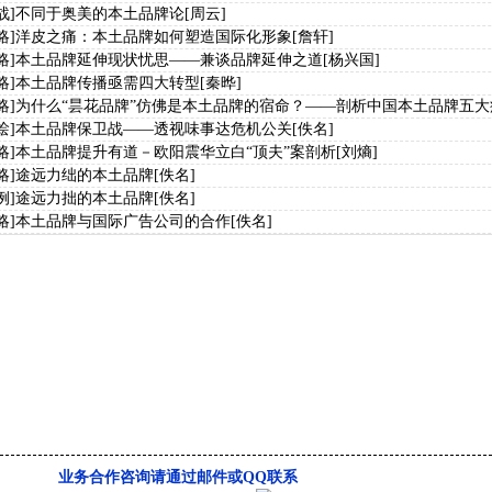
战]
不同于奥美的本土品牌论
[周云]
略]
洋皮之痛：本土品牌如何塑造国际化形象
[詹轩]
略]
本土品牌延伸现状忧思——兼谈品牌延伸之道
[杨兴国]
略]
本土品牌传播亟需四大转型
[秦晔]
略]
为什么“昙花品牌”仿佛是本土品牌的宿命？——剖析中国本土品牌五大
烩]
本土品牌保卫战――透视味事达危机公关
[佚名]
略]
本土品牌提升有道－欧阳震华立白“顶夫”案剖析
[刘熵]
略]
途远力绌的本土品牌
[佚名]
例]
途远力拙的本土品牌
[佚名]
略]
本土品牌与国际广告公司的合作
[佚名]
业务合作咨询请通过邮件或QQ联系