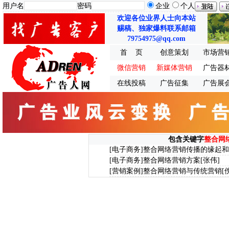
用户名
密码
企业
个人
欢迎各位业界人士向本站
赐稿、独家爆料联系邮箱
79754975@qq.com
首 页
创意策划
市场营
微信营销
新媒体营销
广告器
在线投稿
广告征集
广告展
包含关键字
整合网
[电子商务]
整合网络营销传播的缘起和
[电子商务]
整合网络营销方案
[张伟]
[营销案例]
整合网络营销与传统营销
[