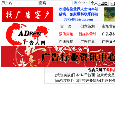
用户名
密码
企业
个人
欢迎各位业界人士向本站
赐稿、独家爆料联系邮箱
79754975@qq.com
首 页
创意策划
市场营
微信营销
新媒体营销
广告器
在线投稿
广告征集
广告展
包含关键字
餐饮
[策划实战]
日本“味千拉面”健康餐饮
[品牌攻略]
“七剑”铸造餐饮品牌
[谢付亮