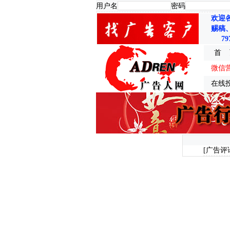
用户名
密码
欢迎
赐稿
79
首 
微信
在线
[广告评