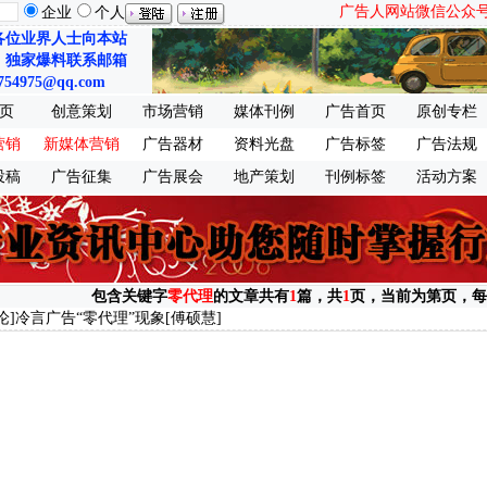
广告人网站微信公众号：ch
企业
个人
各位业界人士向本站
、独家爆料联系邮箱
754975@qq.com
页
创意策划
市场营销
媒体刊例
广告首页
原创专栏
营销
新媒体营销
广告器材
资料光盘
广告标签
广告法规
投稿
广告征集
广告展会
地产策划
刊例标签
活动方案
包含关键字
零代理
的文章共有
1
篇，共
1
页，当前为第
页，每
论]
冷言广告“零代理”现象
[傅硕慧]