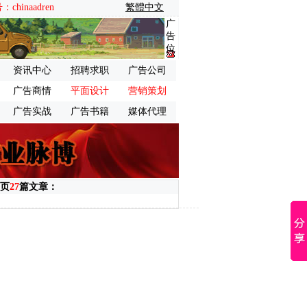
inaadren
繁體中文
广
告
位
资讯中心
招聘求职
广告公司
广告商情
平面设计
营销策划
广告实战
广告书籍
媒体代理
页
27
篇文章：