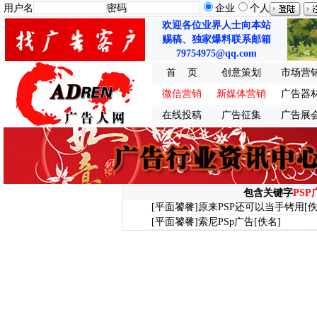
用户名
密码
企业
个人
欢迎各位业界人士向本站
赐稿、独家爆料联系邮箱
79754975@qq.com
首 页
创意策划
市场营
微信营销
新媒体营销
广告器
在线投稿
广告征集
广告展
包含关键字
PSP
[平面饕餮]
原来PSP还可以当手铐用
[
[平面饕餮]
索尼PSp广告
[佚名]