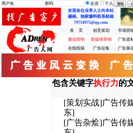
用户名
密码
企业
个人
欢迎各位业界人士向本站
赐稿、独家爆料联系邮箱
79754975@qq.com
首 页
创意策划
市场营
微信营销
新媒体营销
广告器
在线投稿
广告征集
广告展
包含关键字
执行力
的
[策划实战]
广告传
东]
[广告杂烩]
广告传
东]