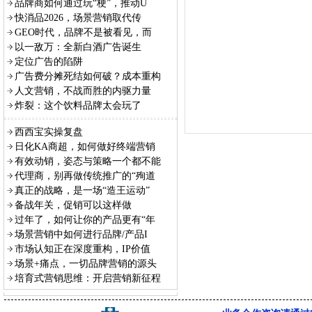
品牌商如何通过玩“梗”，推动U
快消品2026，场景营销取代传
GEO时代，品牌不是被看见，而
以一敌万：全新白酒广告诞生
定位广告的陷阱
广告费分摊死结如何破？成本重构
人文营销，不战而胜的内驱力量
炸裂：这个饮料品牌太会玩了
西西宝实操复盘
日化KA商超，如何做好终端营销
有效动销，姿态与策略一个都不能
代理商，别再做传统推广的“殉道
真正的战略，是一场“造王运动”
备战年关，促销可以这样做
过年了，如何让你的产品更有“年
场景营销中如何进行品牌/产品I
市场认知正在深度重构，IP价值
场景+痛点，一切品牌营销的源头
培育式营销思维：开启营销新征程