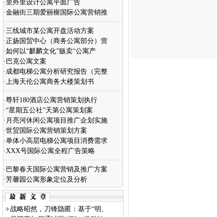
·
里外里设计公寓平面广告
·
金融街三期爱丽榭国际公寓营销推
·
三线城市某公寓开盘活动方案
·
正扬国贸中心（商务公寓部分）营
·
如何以“麒麟文化”贩卖“公寓产
·
巴克公寓文案
·
成都电梯公寓分析研究报告（完整
·
上海天伦公寓商务大楼策划书
·
尊轩180酒店公寓营销策划执行
·
“星期五公社”天第公寓策划案
·
月亮河休闲公寓项目推广企划实施
·
世贸国际公寓营销策划方案
·
单体小高层电梯公寓项目消费需求
·
XXX号国际公寓全程广告策略
·
巴黎春天国际公寓营销及推广方案
·
芳馨园公寓形象定位及分析
.
.
战略昭然，刀锋隐匿：基于“明、