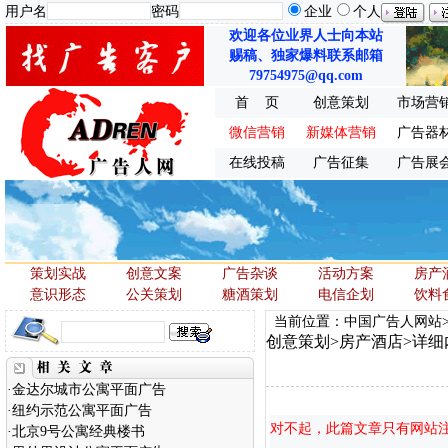
用户名
密码
企业
个人
欢迎各位业界人士向本站
赐稿、独家爆料联系邮箱
79754975@qq.com
首 页
创意策划
市场营
微信营销
新媒体营销
广告器
在线投稿
广告征集
广告展
策划实战
创意文案
广告杂谈
活动方案
房产
意识形态
公关策划
糖酒策划
电信企划
饮料
当前位置：中国广告人网站
创意策划
>
房产酒店
>详细
·
金达尔城市公寓平面广告
·
纽约示范公寓平面广告
对不起，此篇文章只有网站
·
北京9号公寓经典楼书