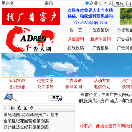
用户名
密码
企业
个人
欢迎各位业界人士向本站
赐稿、独家爆料联系邮箱
79754975@qq.com
首 页
创意策划
市场营
微信营销
新媒体营销
广告器
在线投稿
广告征集
广告展
策划实战
创意文案
广告杂谈
活动方案
房产
意识形态
公关策划
糖酒策划
电信企划
饮料
当前位置：中国广告人网站
创意策划
>
房产酒店
>详细
·
世纪花园·花园洋房推广计划书
·
金陵世纪花园营销策划案
对不起，此篇文章只有网站
·
郑州健达世纪花园策划案
.
.