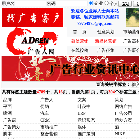
用户名
密码
企业
个人
欢迎各位业界人士向本站
赐稿、独家爆料联系邮箱
79754975@qq.com
首 页
创意策划
市场营
微信营销
新媒体营销
广告器
在线投稿
广告征集
广告展
查询关键字标签：
共有标签主题数量
4789
个，共
16
页，当前为第
1
页，每页
304
个标签主题
品牌
广告人
文案
策划
平面
促销
叶茂中
网络广告
啤酒
汽车
ERP
广告公司
广告语
CRM
意识形态
策划方案
广告策划
市场推广
媒体
酒
脚本
整合营销
推广策划
NIKE