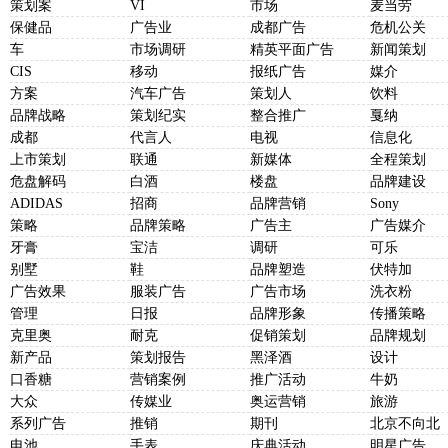
策划案
VI
市场
麦当劳
保健品
广告业
成都广告
危机公关
车
市场调研
精英平面广告
新闻策划
CIS
移动
报纸广告
媒介
方案
汽车广告
策划人
饮料
品牌战略
策划纪实
整合推广
戛纳
成都
代言人
电视
信息化
上市策划
联通
新媒体
全程策划
危盘解码
白酒
楼盘
品牌建设
ADIDAS
招商
品牌营销
Sony
策略
品牌策略
广告主
广告媒介
牙膏
宝洁
调研
可乐
别墅
鞋
品牌塑造
伏特加
广告效果
服装广告
广告市场
洗衣粉
管理
日报
品牌形象
传播策略
克里奥
耐克
促销策划
品牌规划
新产品
策划报告
黑泽酒
设计
口香糖
营销案例
推广活动
牛奶
大众
传媒业
奥运营销
旅游
系列广告
推销
期刊
北京不向北
电池
手表
庆典活动
明星广告