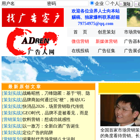
用户名
密码
企业
个人
欢迎各位业界人士向本站
赐稿、独家爆料联系邮箱
79754975@qq.com
首 页
创意策划
市场营
微信营销
新媒体营销
广告器
在线投稿
广告征集
广告展
最 新 原 创 文 章
[策划实战]
战略昭然，刀锋隐匿：基于“明、隐
[策划实战]
品牌商如何通过玩“梗”，推动UG
[策划实战]
快消品2026，场景营销取代传统
[策划实战]
GEO时代，品牌不是被看见，而是
[营销策划]
饮料营销：想成功就感性
[策划实战]
以一敌万：全新白酒广告诞生
全国首家市场营销策划
[策划实战]
定位广告的陷阱
的角度看待营销。长
[营销策划]
缩量时代市场营销八大法则