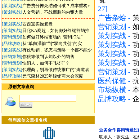
划。
[策划实战]
广告费分摊死结如何破？成本重构+
27]
[策划实战]
人文营销，不战而胜的内驱力量
广告杂烩 -
[策划实战]
西西宝实操复盘
营销策划 -
[策划实战]
日化KA商超，如何做好终端营销推
策划实战 -
[营销策划]
如何做好终端市场的“营销打法”
策划实战 -
[品牌攻略]
从“单向灌输”到“双向共创”的实
[策划实战]
有效动销，姿态与策略一个都不能少
策划实战 -
[营销策划]
你很难做到认知以外的销售
策划实战 -
[营销策划]
快消人，如何不“快消”？
[策划实战]
代理商，别再做传统推广的“殉道者
营销策划 -
[品牌攻略]
元气森林2025年经销商大会深度
医药保健 -
原创文章查询
市场纵横 -
品牌攻略 -
每周原创文章排名榜
业务合作咨询请通过
联系人：张先生 在